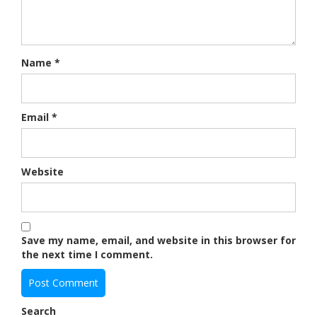
Name
*
Email
*
Website
Save my name, email, and website in this browser for
the next time I comment.
Search