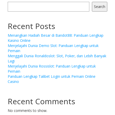
Search
Recent Posts
Menangkan Hadiah Besar di Bandot88: Panduan Lengkap
Kasino Online
Menjelajahi Dunia Demo Slot: Panduan Lengkap untuk
Pemain
Menggali Dunia Ronaldoslot: Slot, Poker, dan Lebih Banyak
Lagi
Menjelajahi Dunia Rossislot: Panduan Lengkap untuk
Pemain
Panduan Lengkap Talibet Login untuk Pemain Online
Casino
Recent Comments
No comments to show.