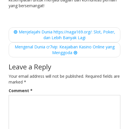
yang bersemangat!
Post
Menjelajahi Dunia https://naga169.org/: Slot, Poker,
navigation
dan Lebih Banyak Lagi
Mengenal Dunia cr7vip: Keajaiban Kasino Online yang
Menggoda
Leave a Reply
Your email address will not be published.
Required fields are
marked
*
Comment
*