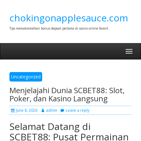
Skip
to
chokingonapplesauce.com
content
Tips memaksimalkan bonus deposit pertama di casino online favorit.
Toggl
navig
Uncategorized
Menjelajahi Dunia SCBET88: Slot,
Poker, dan Kasino Langsung
June 8, 2026
admin
Leave a reply
Selamat Datang di
SCBET88: Pusat Permainan