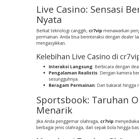
Live Casino: Sensasi Be
Nyata
Berkat teknologi canggih,
cr7vip
menawarkan peng
permainan. Anda bisa berinteraksi dengan dealer 
mengasyikkan.
Kelebihan Live Casino di cr7vi
Interaksi Langsung
: Berbicara dengan dea
Pengalaman Realistis
: Dengan kamera ber
sesungguhnya.
Beragam Permainan
: Dari bakarat hingga 
Sportsbook: Taruhan O
Menarik
Jika Anda penggemar olahraga,
cr7vip
menyediakan
berbagai jenis olahraga, dari sepak bola hingga ba