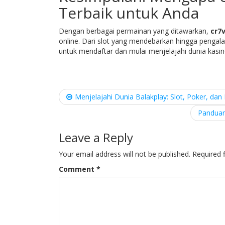
Terbaik untuk Anda
Dengan berbagai permainan yang ditawarkan,
cr7v
online. Dari slot yang mendebarkan hingga pengala
untuk mendaftar dan mulai menjelajahi dunia kasi
Post
Menjelajahi Dunia Balakplay: Slot, Poker, dan
navigation
Panduan
Leave a Reply
Your email address will not be published.
Required 
Comment
*