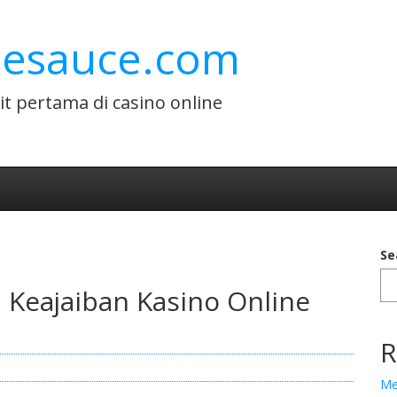
lesauce.com
 pertama di casino online
Se
 Keajaiban Kasino Online
R
Me