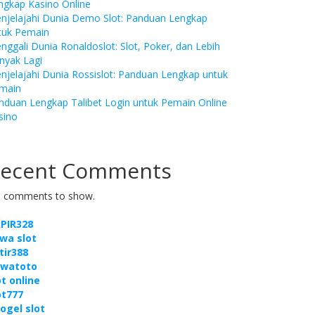
ngkap Kasino Online
njelajahi Dunia Demo Slot: Panduan Lengkap
tuk Pemain
nggali Dunia Ronaldoslot: Slot, Poker, dan Lebih
nyak Lagi
njelajahi Dunia Rossislot: Panduan Lengkap untuk
main
nduan Lengkap Talibet Login untuk Pemain Online
sino
ecent Comments
 comments to show.
PIR328
wa slot
tir388
watoto
ot online
ot777
togel slot