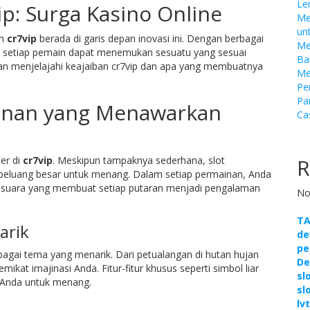
Le
ip: Surga Kasino Online
Me
un
an
cr7vip
berada di garis depan inovasi ini. Dengan berbagai
Me
r, setiap pemain dapat menemukan sesuatu yang sesuai
Ba
akan menjelajahi keajaiban cr7vip dan apa yang membuatnya
Me
Pe
Pa
ainan yang Menawarkan
Ca
er di
cr7vip
. Meskipun tampaknya sederhana, slot
R
luang besar untuk menang. Dalam setiap permainan, Anda
 suara yang membuat setiap putaran menjadi pengalaman
No
TA
arik
de
pe
agai tema yang menarik. Dari petualangan di hutan hujan
De
mikat imajinasi Anda. Fitur-fitur khusus seperti simbol liar
sl
 Anda untuk menang.
sl
lv