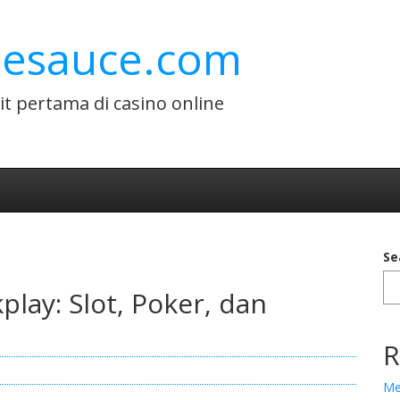
lesauce.com
 pertama di casino online
Se
play: Slot, Poker, dan
R
Me