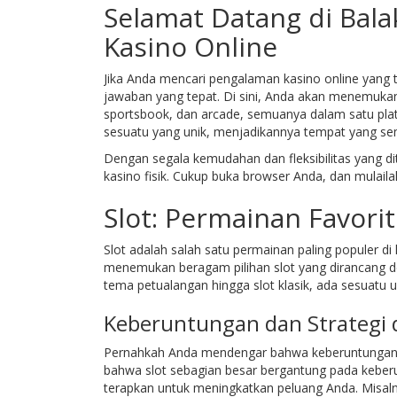
Selamat Datang di Bala
Kasino Online
Jika Anda mencari pengalaman kasino online yang 
jawaban yang tepat. Di sini, Anda akan menemukan b
sportsbook, dan arcade, semuanya dalam satu pl
sesuatu yang unik, menjadikannya tempat yang se
Dengan segala kemudahan dan fleksibilitas yang dit
kasino fisik. Cukup buka browser Anda, dan mulaila
Slot: Permainan Favori
Slot adalah salah satu permainan paling populer di 
menemukan beragam pilihan slot yang dirancang de
tema petualangan hingga slot klasik, ada sesuatu 
Keberuntungan dan Strategi d
Pernahkah Anda mendengar bahwa keberuntungan a
bahwa slot sebagian besar bergantung pada keber
terapkan untuk meningkatkan peluang Anda. Misaln