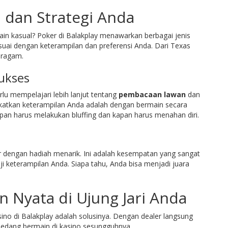
n dan Strategi Anda
ain kasual? Poker di Balakplay menawarkan berbagai jenis
uai dengan keterampilan dan preferensi Anda. Dari Texas
eragam.
ukses
lu mempelajari lebih lanjut tentang
pembacaan lawan
dan
gkatkan keterampilan Anda adalah dengan bermain secara
apan harus melakukan bluffing dan kapan harus menahan diri.
 dengan hadiah menarik. Ini adalah kesempatan yang sangat
i keterampilan Anda. Siapa tahu, Anda bisa menjadi juara
n Nyata di Ujung Jari Anda
sino di Balakplay adalah solusinya. Dengan dealer langsung
 sedang bermain di kasino sesungguhnya.