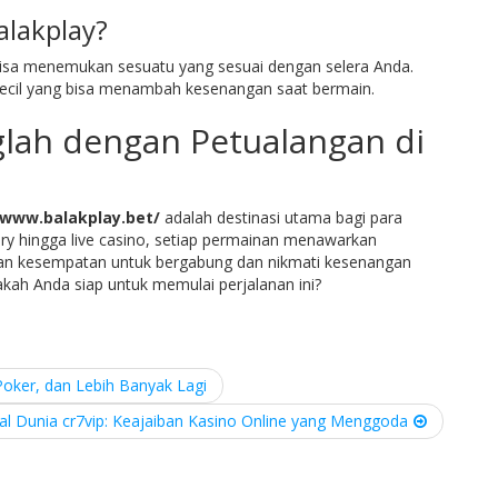
alakplay?
bisa menemukan sesuatu yang sesuai dengan selera Anda.
kecil yang bisa menambah kesenangan saat bermain.
lah dengan Petualangan di
/www.balakplay.bet/
adalah destinasi utama bagi para
ttery hingga live casino, setiap permainan menawarkan
kan kesempatan untuk bergabung dan nikmati kesenangan
ah Anda siap untuk memulai perjalanan ini?
 Poker, dan Lebih Banyak Lagi
l Dunia cr7vip: Keajaiban Kasino Online yang Menggoda