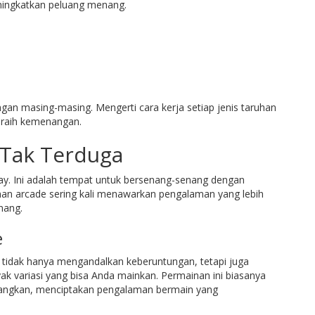
ningkatkan peluang menang.
ngan masing-masing. Mengerti cara kerja setiap jenis taruhan
eraih kemenangan.
 Tak Terduga
lay. Ini adalah tempat untuk bersenang-senang dengan
inan arcade sering kali menawarkan pengalaman yang lebih
nang.
e
tidak hanya mengandalkan keberuntungan, tetapi juga
yak variasi yang bisa Anda mainkan. Permainan ini biasanya
enangkan, menciptakan pengalaman bermain yang