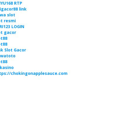
YU168 RTP
igacor88 link
wa slot
ot resmi
RI123 LOGIN
ot gacor
ot88
ot88
nk Slot Gacor
watoto
ot88
kasino
tps://chokingonapplesauce.com