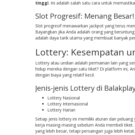
tinggi
. Ini adalah salah satu cara untuk memastik
Slot Progresif: Menang Besar!
Slot progresif menawarkan jackpot yang terus meni
Bayangkan jika Anda adalah orang yang beruntung i
adalah daya tarik utama yang membuat banyak pema
Lottery: Kesempatan u
Lottery atau undian adalah permainan lain yang se
hidup mereka dengan satu tiket? Di platform ini,
dengan biaya yang relatif kecil.
Jenis-jenis Lottery di Balakpla
Lottery Nasional
Lottery Internasional
Lottery Harian
Setiap jenis lottery ini memiliki aturan dan pelua
kerja masing-masing sebelum Anda membeli tiket. S
yang lebih besar, tetapi persaingan juga lebih ketat.