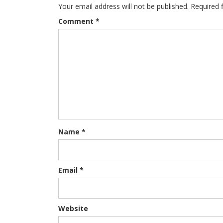
Your email address will not be published.
Required 
Comment
*
Name
*
Email
*
Website