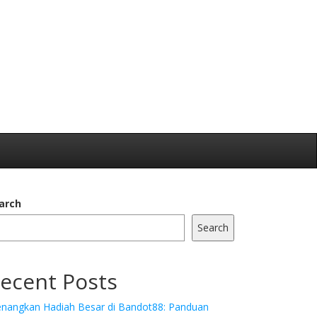
arch
Search
ecent Posts
nangkan Hadiah Besar di Bandot88: Panduan