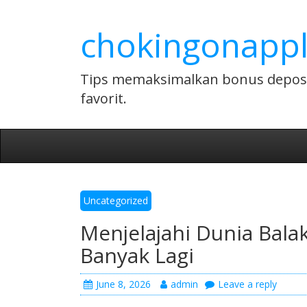
Skip
to
chokingonapp
content
Tips memaksimalkan bonus deposit
favorit.
Uncategorized
Menjelajahi Dunia Balak
Banyak Lagi
June 8, 2026
admin
Leave a reply