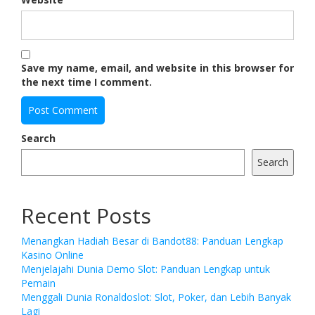
Save my name, email, and website in this browser for
the next time I comment.
Search
Search
Recent Posts
Menangkan Hadiah Besar di Bandot88: Panduan Lengkap
Kasino Online
Menjelajahi Dunia Demo Slot: Panduan Lengkap untuk
Pemain
Menggali Dunia Ronaldoslot: Slot, Poker, dan Lebih Banyak
Lagi