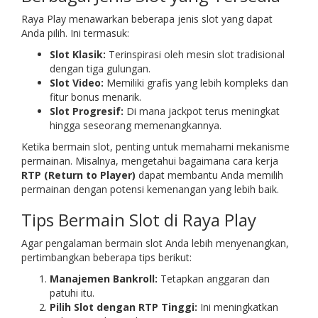
Raya Play menawarkan beberapa jenis slot yang dapat
Anda pilih. Ini termasuk:
Slot Klasik:
Terinspirasi oleh mesin slot tradisional
dengan tiga gulungan.
Slot Video:
Memiliki grafis yang lebih kompleks dan
fitur bonus menarik.
Slot Progresif:
Di mana jackpot terus meningkat
hingga seseorang memenangkannya.
Ketika bermain slot, penting untuk memahami mekanisme
permainan. Misalnya, mengetahui bagaimana cara kerja
RTP (Return to Player)
dapat membantu Anda memilih
permainan dengan potensi kemenangan yang lebih baik.
Tips Bermain Slot di Raya Play
Agar pengalaman bermain slot Anda lebih menyenangkan,
pertimbangkan beberapa tips berikut:
Manajemen Bankroll:
Tetapkan anggaran dan
patuhi itu.
Pilih Slot dengan RTP Tinggi:
Ini meningkatkan