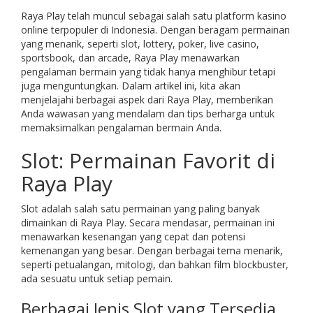
Raya Play telah muncul sebagai salah satu platform kasino
online terpopuler di Indonesia. Dengan beragam permainan
yang menarik, seperti slot, lottery, poker, live casino,
sportsbook, dan arcade, Raya Play menawarkan
pengalaman bermain yang tidak hanya menghibur tetapi
juga menguntungkan. Dalam artikel ini, kita akan
menjelajahi berbagai aspek dari Raya Play, memberikan
Anda wawasan yang mendalam dan tips berharga untuk
memaksimalkan pengalaman bermain Anda.
Slot: Permainan Favorit di
Raya Play
Slot adalah salah satu permainan yang paling banyak
dimainkan di Raya Play. Secara mendasar, permainan ini
menawarkan kesenangan yang cepat dan potensi
kemenangan yang besar. Dengan berbagai tema menarik,
seperti petualangan, mitologi, dan bahkan film blockbuster,
ada sesuatu untuk setiap pemain.
Berbagai Jenis Slot yang Tersedia