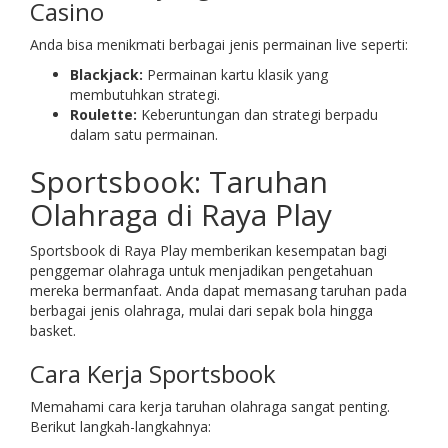
Casino
Anda bisa menikmati berbagai jenis permainan live seperti:
Blackjack:
Permainan kartu klasik yang
membutuhkan strategi.
Roulette:
Keberuntungan dan strategi berpadu
dalam satu permainan.
Sportsbook: Taruhan
Olahraga di Raya Play
Sportsbook di Raya Play memberikan kesempatan bagi
penggemar olahraga untuk menjadikan pengetahuan
mereka bermanfaat. Anda dapat memasang taruhan pada
berbagai jenis olahraga, mulai dari sepak bola hingga
basket.
Cara Kerja Sportsbook
Memahami cara kerja taruhan olahraga sangat penting.
Berikut langkah-langkahnya: