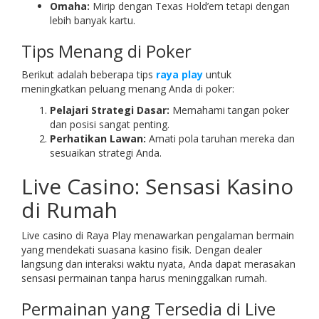
Omaha:
Mirip dengan Texas Hold’em tetapi dengan
lebih banyak kartu.
Tips Menang di Poker
Berikut adalah beberapa tips
raya play
untuk
meningkatkan peluang menang Anda di poker:
Pelajari Strategi Dasar:
Memahami tangan poker
dan posisi sangat penting.
Perhatikan Lawan:
Amati pola taruhan mereka dan
sesuaikan strategi Anda.
Live Casino: Sensasi Kasino
di Rumah
Live casino di Raya Play menawarkan pengalaman bermain
yang mendekati suasana kasino fisik. Dengan dealer
langsung dan interaksi waktu nyata, Anda dapat merasakan
sensasi permainan tanpa harus meninggalkan rumah.
Permainan yang Tersedia di Live