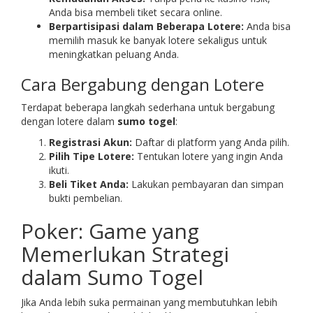
Anda bisa membeli tiket secara online.
Berpartisipasi dalam Beberapa Lotere:
Anda bisa
memilih masuk ke banyak lotere sekaligus untuk
meningkatkan peluang Anda.
Cara Bergabung dengan Lotere
Terdapat beberapa langkah sederhana untuk bergabung
dengan lotere dalam
sumo togel
:
Registrasi Akun:
Daftar di platform yang Anda pilih.
Pilih Tipe Lotere:
Tentukan lotere yang ingin Anda
ikuti.
Beli Tiket Anda:
Lakukan pembayaran dan simpan
bukti pembelian.
Poker: Game yang
Memerlukan Strategi
dalam Sumo Togel
Jika Anda lebih suka permainan yang membutuhkan lebih