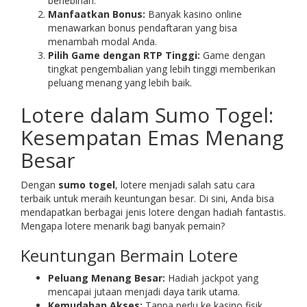
berlebihan.
Manfaatkan Bonus:
Banyak kasino online
menawarkan bonus pendaftaran yang bisa
menambah modal Anda.
Pilih Game dengan RTP Tinggi:
Game dengan
tingkat pengembalian yang lebih tinggi memberikan
peluang menang yang lebih baik.
Lotere dalam Sumo Togel:
Kesempatan Emas Menang
Besar
Dengan
sumo togel
, lotere menjadi salah satu cara
terbaik untuk meraih keuntungan besar. Di sini, Anda bisa
mendapatkan berbagai jenis lotere dengan hadiah fantastis.
Mengapa lotere menarik bagi banyak pemain?
Keuntungan Bermain Lotere
Peluang Menang Besar:
Hadiah jackpot yang
mencapai jutaan menjadi daya tarik utama.
Kemudahan Akses:
Tanpa perlu ke kasino fisik,