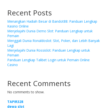
Recent Posts
Menangkan Hadiah Besar di Bandot88: Panduan Lengkap
Kasino Online
Menjelajahi Dunia Demo Slot: Panduan Lengkap untuk
Pemain
Menggali Dunia Ronaldoslot: Slot, Poker, dan Lebih Banyak
Lagi
Menjelajahi Dunia Rossislot: Panduan Lengkap untuk
Pemain
Panduan Lengkap Talibet Login untuk Pemain Online
Casino
Recent Comments
No comments to show.
TAPIR328
dewa slot