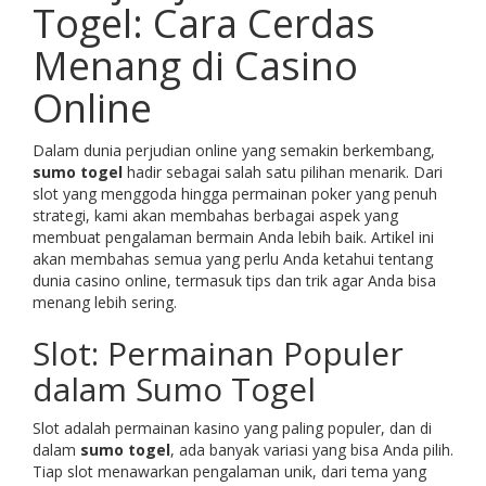
Togel: Cara Cerdas
Menang di Casino
Online
Dalam dunia perjudian online yang semakin berkembang,
sumo togel
hadir sebagai salah satu pilihan menarik. Dari
slot yang menggoda hingga permainan poker yang penuh
strategi, kami akan membahas berbagai aspek yang
membuat pengalaman bermain Anda lebih baik. Artikel ini
akan membahas semua yang perlu Anda ketahui tentang
dunia casino online, termasuk tips dan trik agar Anda bisa
menang lebih sering.
Slot: Permainan Populer
dalam Sumo Togel
Slot adalah permainan kasino yang paling populer, dan di
dalam
sumo togel
, ada banyak variasi yang bisa Anda pilih.
Tiap slot menawarkan pengalaman unik, dari tema yang