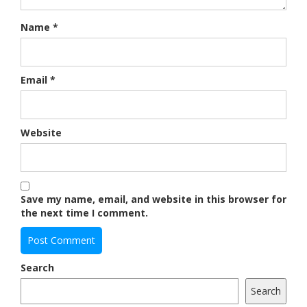
Name
*
Email
*
Website
Save my name, email, and website in this browser for
the next time I comment.
Search
Search