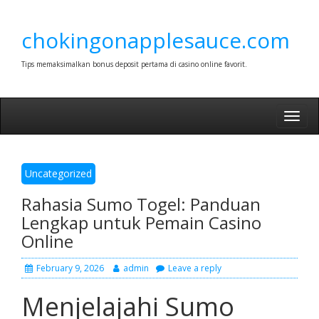
Skip
to
chokingonapplesauce.com
content
Tips memaksimalkan bonus deposit pertama di casino online favorit.
Toggl
navig
Uncategorized
Rahasia Sumo Togel: Panduan
Lengkap untuk Pemain Casino
Online
February 9, 2026
admin
Leave a reply
Menjelajahi Sumo