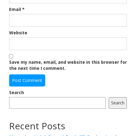
Email
*
Website
Save my name, email, and website in this browser for
the next time I comment.
Search
Search
Recent Posts