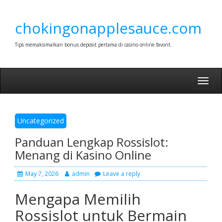
Skip
to
chokingonapplesauce.com
content
Tips memaksimalkan bonus deposit pertama di casino online favorit.
Toggl
navig
Uncategorized
Panduan Lengkap Rossislot:
Menang di Kasino Online
May 7, 2026
admin
Leave a reply
Mengapa Memilih
Rossislot untuk Bermain