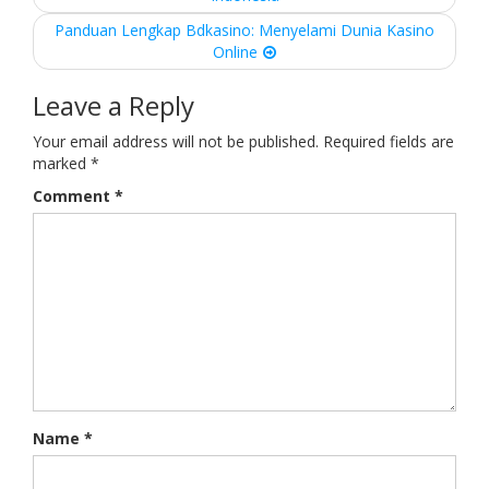
Panduan Lengkap Bdkasino: Menyelami Dunia Kasino
Online
Leave a Reply
Your email address will not be published.
Required fields are
marked
*
Comment
*
Name
*