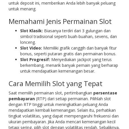
untuk deposit ini, memberikan Anda lebih banyak peluang
untuk menang.
Memahami Jenis Permainan Slot
Slot Klasik:
Biasanya terdiri dari 3 gulungan dan
simbol tradisional seperti buah-buahan, sevens, dan
lonceng.
Slot Video:
Memiliki grafik canggih dan banyak fitur
bonus, seperti putaran gratis dan permainan bonus.
Slot Progresif:
Menyediakan jackpot yang terus
berkembang, menarik banyak pemain yang berharap
untuk mendapatkan kemenangan besar.
Cara Memilih Slot yang Tepat
Saat memilih permainan slot, pertimbangkan
persentase
pembayaran
(RTP) dari setiap permainan. Pilihlah slot
dengan RTP tinggi untuk meningkatkan peluang Anda
mendapatkan kembali kemenangan. Selain itu, perhatikan
tingkat volatilitas, yang dapat mempengaruhi frekuensi dan
ukuran pembayaran. Jika Anda mencari kemenangan kecil
tetapi sering, pilih slot dengan volatilitas rendah. Sebaliknya,