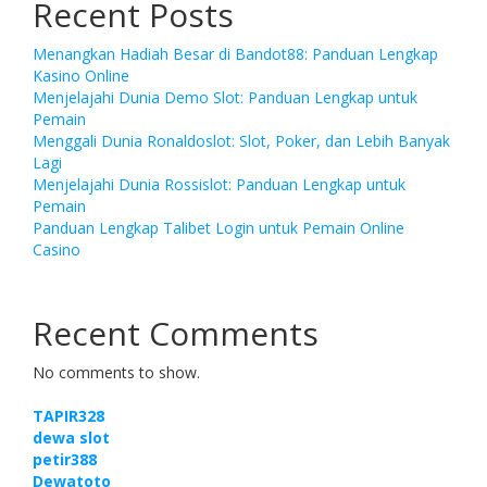
Recent Posts
Menangkan Hadiah Besar di Bandot88: Panduan Lengkap
Kasino Online
Menjelajahi Dunia Demo Slot: Panduan Lengkap untuk
Pemain
Menggali Dunia Ronaldoslot: Slot, Poker, dan Lebih Banyak
Lagi
Menjelajahi Dunia Rossislot: Panduan Lengkap untuk
Pemain
Panduan Lengkap Talibet Login untuk Pemain Online
Casino
Recent Comments
No comments to show.
TAPIR328
dewa slot
petir388
Dewatoto