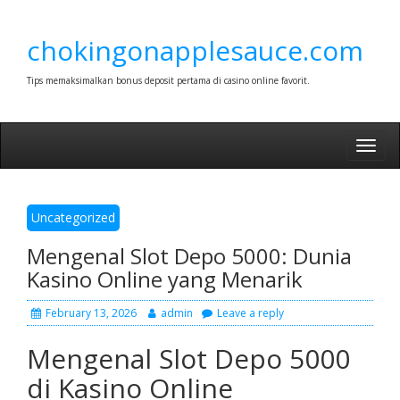
Skip
to
chokingonapplesauce.com
content
Tips memaksimalkan bonus deposit pertama di casino online favorit.
Toggl
navig
Uncategorized
Mengenal Slot Depo 5000: Dunia
Kasino Online yang Menarik
February 13, 2026
admin
Leave a reply
Mengenal Slot Depo 5000
di Kasino Online