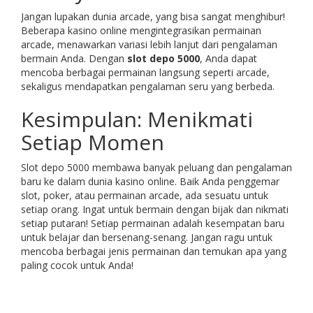
Jangan lupakan dunia arcade, yang bisa sangat menghibur!
Beberapa kasino online mengintegrasikan permainan
arcade, menawarkan variasi lebih lanjut dari pengalaman
bermain Anda. Dengan
slot depo 5000
, Anda dapat
mencoba berbagai permainan langsung seperti arcade,
sekaligus mendapatkan pengalaman seru yang berbeda.
Kesimpulan: Menikmati
Setiap Momen
Slot depo 5000 membawa banyak peluang dan pengalaman
baru ke dalam dunia kasino online. Baik Anda penggemar
slot, poker, atau permainan arcade, ada sesuatu untuk
setiap orang. Ingat untuk bermain dengan bijak dan nikmati
setiap putaran! Setiap permainan adalah kesempatan baru
untuk belajar dan bersenang-senang. Jangan ragu untuk
mencoba berbagai jenis permainan dan temukan apa yang
paling cocok untuk Anda!