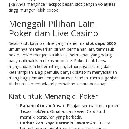
jika Anda mengincar jackpot besar, slot dengan volatilitas
tinggi mungkin lebih cocok.
Menggali Pilihan Lain:
Poker dan Live Casino
Selain slot, kasino online yang menerima
slot depo 5000
umumnya menawarkan pilihan permainan lain, termasuk
poker. Poker menjadi salah satu permainan yang paling
banyak dimainkan di kasino online. Poker tidak hanya
mengandalkan keberuntungan, tetapi juga strategi dan
keterampilan. Bagi pemula, banyak platform menyediakan
ruang bagi pemain dengan taruhan rendah, memungkinkan
Anda untuk mempelajari permainan secara bertahap.
Kiat untuk Menang di Poker
Pahami Aturan Dasar:
Pelajari semua varian poker.
Texas Hold’em, Omaha, dan Seven Card Stud
memiliki peraturan yang berbeda.
Perhatikan Gaya Bermain Lawan:
Amati cara
lawan bermain untuk menilai kekuatan tangan