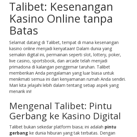
Talibet: Kesenangan
Kasino Online tanpa
Batas
Selamat datang di Talibet, tempat di mana kesenangan
kasino online menjadi kenyataan! Dalam dunia yang
semakin digital ini, permainan seperti slot, lottery, poker,
live casino, sportsbook, dan arcade telah menjadi
primadona di kalangan penggemar taruhan. Talibet
memberikan Anda pengalaman yang luar biasa untuk
menikmati semua ini dari kenyamanan rumah Anda sendiri.
Mari kita jelajahi lebih dalam tentang setiap aspek yang
menarik ini!
Mengenal Talibet: Pintu
Gerbang ke Kasino Digital
Talibet bukan sekedar platform biasa; ini adalah
pintu
gerbang
ke dunia hiburan yang tak terbatas. Dengan