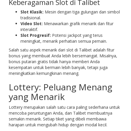
Keberagaman Slot di Talibet
Slot Klasik:
Mesin dengan tiga gulungan dan simbol
tradisional.
Video Slot:
Menawarkan grafik menarik dan fitur
interaktif.
Slot Progresif:
Potensi jackpot yang terus
meningkat, menarik perhatian semua pemain.
Salah satu aspek menarik dari slot di Talibet adalah fitur
bonus yang membuat Anda lebih bersemangat. Misalnya,
bonus putaran gratis tidak hanya memberi Anda
kesempatan untuk bermain lebih banyak, tetapi juga
meningkatkan kemungkinan menang.
Lottery: Peluang Menang
yang Menarik
Lottery merupakan salah satu cara paling sederhana untuk
mencoba peruntungan Anda, dan Talibet membuatnya
semakin menarik. Setiap tiket yang dibeli membawa
harapan untuk mengubah hidup dengan modal kecil.