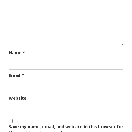
Name
*
Email
*
Website
Save my name, email, and website in this browser for