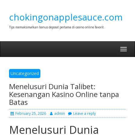
Skip
to
chokingonapplesauce.com
content
Tips memaksimalkan bonus deposit pertama di casino online favorit.
Toggl
navig
Uncategorized
Menelusuri Dunia Talibet:
Kesenangan Kasino Online tanpa
Batas
February 25, 2026
admin
Leave a reply
Menelusuri Dunia