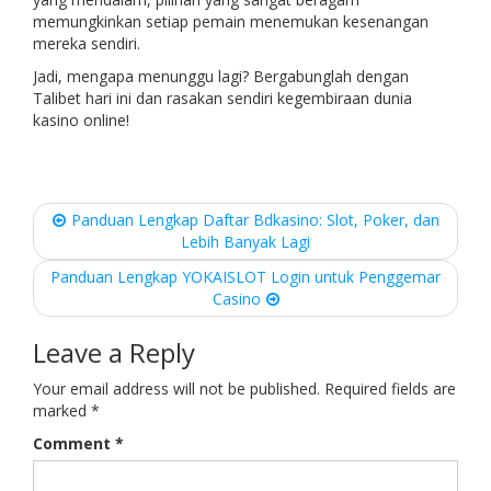
memungkinkan setiap pemain menemukan kesenangan
mereka sendiri.
Jadi, mengapa menunggu lagi? Bergabunglah dengan
Talibet hari ini dan rasakan sendiri kegembiraan dunia
kasino online!
Post
Panduan Lengkap Daftar Bdkasino: Slot, Poker, dan
navigation
Lebih Banyak Lagi
Panduan Lengkap YOKAISLOT Login untuk Penggemar
Casino
Leave a Reply
Your email address will not be published.
Required fields are
marked
*
Comment
*