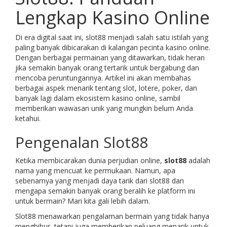
Lengkap Kasino Online
Di era digital saat ini, slot88 menjadi salah satu istilah yang
paling banyak dibicarakan di kalangan pecinta kasino online.
Dengan berbagai permainan yang ditawarkan, tidak heran
jika semakin banyak orang tertarik untuk bergabung dan
mencoba peruntungannya. Artikel ini akan membahas
berbagai aspek menarik tentang slot, lotere, poker, dan
banyak lagi dalam ekosistem kasino online, sambil
memberikan wawasan unik yang mungkin belum Anda
ketahui.
Pengenalan Slot88
Ketika membicarakan dunia perjudian online,
slot88
adalah
nama yang mencuat ke permukaan. Namun, apa
sebenarnya yang menjadi daya tarik dari slot88 dan
mengapa semakin banyak orang beralih ke platform ini
untuk bermain? Mari kita gali lebih dalam.
Slot88 menawarkan pengalaman bermain yang tidak hanya
menghibur, tetapi juga memberikan peluang menarik untuk