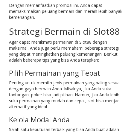
Dengan memanfaatkan promosi ini, Anda dapat
memaksimalkan peluang bermain dan meraih lebih banyak
kemenangan.
Strategi Bermain di Slot88
Agar dapat menikmati permainan di Slot88 dengan
maksimal, Anda juga perlu memahami beberapa strategi
yang dapat meningkatkan peluang kemenangan. Berikut
adalah beberapa tips yang bisa Anda terapkan:
Pilih Permainan yang Tepat
Penting untuk memilih jenis permainan yang paling sesuai
dengan gaya bermain Anda. Misalnya, jika Anda suka
tantangan, poker bisa jadi pilihan. Namun, jika Anda lebih
suka permainan yang mudah dan cepat, slot bisa menjadi
alternatif yang ideal.
Kelola Modal Anda
Salah satu keputusan terbaik yang bisa Anda buat adalah