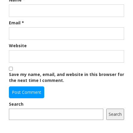
Email
*
Website
Save my name, email, and website in this browser for
the next time I comment.
Search
Search