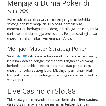
Menjajaki Dunia Poker di
Slot88
Poker adalah salah satu permainan yang membutuhkan
strategi dan keterampilan. Di Slot88, pemain bisa
menemukan berbagai meja dengan berbagai taruhan, mulai
dari level pemula hingga profesional. Pelajari strategi dasar
untuk memaksimalkan kemenangan Anda.
Menjadi Master Strategi Poker
Salah
slot88
satu cara terbaik untuk menjadi pemain yang
lebih baik adalah dengan memahami tangan poker yang
berbeda. Berlatihlah secara konsisten, dan jangan ragu
untuk mencoba strategi baru. Misalnya, permainan
bluff
bisa jadi teknik menguntungkan jika digunakan pada waktu
yang tepat.
Live Casino di Slot88
Tidak ada yang menandingi sensasi bermain di
live casino
,
dan Slot88 menawarkan pengalaman terbaik. Dengan