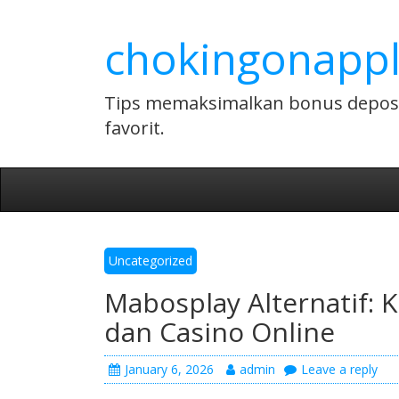
Skip
to
chokingonapp
content
Tips memaksimalkan bonus deposit
favorit.
Uncategorized
Mabosplay Alternatif: 
dan Casino Online
January 6, 2026
admin
Leave a reply