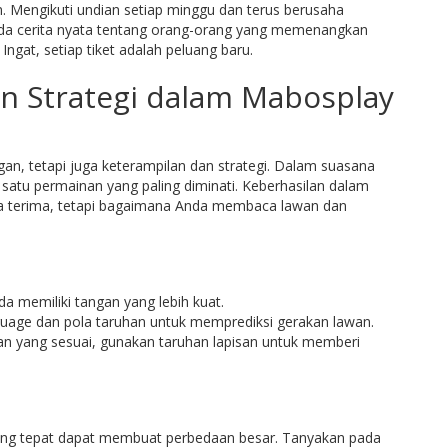
. Mengikuti undian setiap minggu dan terus berusaha
Ada cerita nyata tentang orang-orang yang memenangkan
 Ingat, setiap tiket adalah peluang baru.
an Strategi dalam Mabosplay
n, tetapi juga keterampilan dan strategi. Dalam suasana
h satu permainan yang paling diminati. Keberhasilan dalam
a terima, tetapi bagaimana Anda membaca lawan dan
da memiliki tangan yang lebih kuat.
uage dan pola taruhan untuk memprediksi gerakan lawan.
an yang sesuai, gunakan taruhan lapisan untuk memberi
ang tepat dapat membuat perbedaan besar. Tanyakan pada