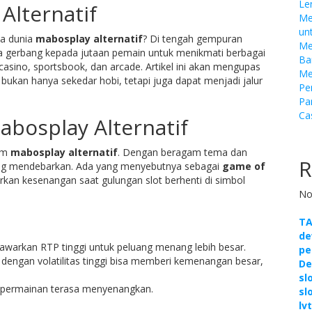
Le
Alternatif
Me
un
ya dunia
mabosplay alternatif
? Di tengah gempuran
Me
ka gerbang kepada jutaan pemain untuk menikmati berbagai
Ba
e casino, sportsbook, dan arcade. Artikel ini akan mengupas
Me
bukan hanya sekedar hobi, tetapi juga dapat menjadi jalur
Pe
Pa
Ca
bosplay Alternatif
lam
mabosplay alternatif
. Dengan beragam tema dan
R
ang mendebarkan. Ada yang menyebutnya sebagai
game of
rkan kesenangan saat gulungan slot berhenti di simbol
No
TA
de
enawarkan RTP tinggi untuk peluang menang lebih besar.
pe
lot dengan volatilitas tinggi bisa memberi kemenangan besar,
De
sl
ar permainan terasa menyenangkan.
sl
lv