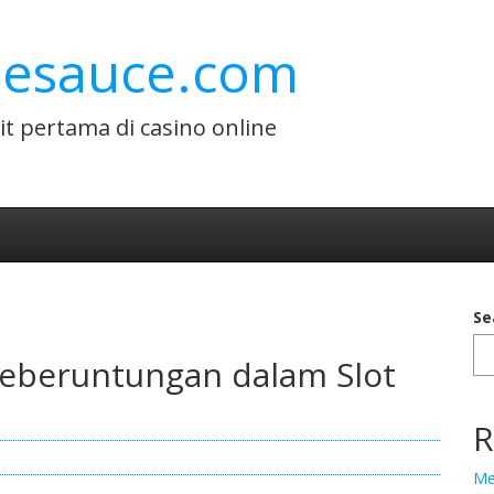
lesauce.com
 pertama di casino online
Se
Keberuntungan dalam Slot
R
Me