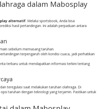
lahraga dalam Mabosplay
lay alternatif
. Melalui sportsbook, Anda bisa
iksi hasil pertandingan. Ini adalah perpaduan antara
gan
n pemain sebelum memasang taruhan.
pertandingan terpengaruh oleh kondisi cuaca, jadi perhatikan
ita terbaru untuk mendapatkan informasi terkini tentang
rcaya
dan teregulasi saat melakukan taruhan olahraga. Di
opsi taruhan dengan teknologi yang terjamin. Pastikan untuk
tai dalam Mabosplay