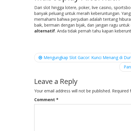
Dari slot hingga lotere, poker, live casino, sports
banyak peluang untuk meraih keberuntungan. Yang
memahami bahwa perjudian adalah tentang hibura
baik, bermain dengan bijak, dan jangan ragu untu
alternatif
. Anda tidak pernah tahu kapan keberu
Post
Mengungkap Slot Gacor: Kunci Menang di Dun
navigation
Pan
Leave a Reply
Your email address will not be published.
Required 
Comment
*